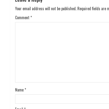
i
Your email address will not be published.
Required fields are
Comment
*
n
u
e
R
e
a
d
i
Name
*
n